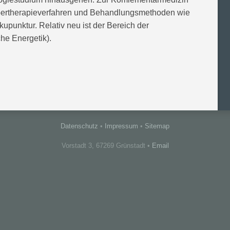
rpertherapieverfahren und Behandlungsmethoden wie
punktur. Relativ neu ist der Bereich der
he Energetik).
Datenschutz
•
Impressum
•
Sitemap
Vorstadt 3, 67269 Grünstadt •
Email